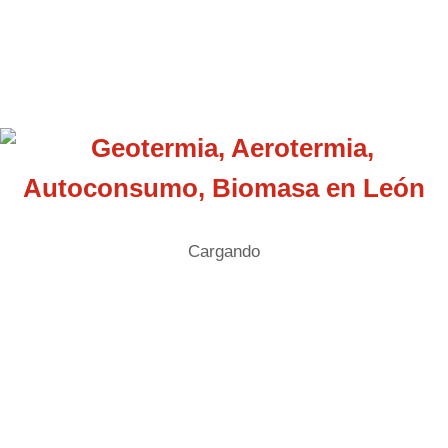
Contactar para presupuesto
Cargando
GEOTERCAL S.L.U. Es una empresa dedicada a la
instalacion de calefacción y climatización en viviendas
meidante geotemria, aerotermia, biomasa, energía solar
térmica y fotovoltaica.
987358 091 / 669 857 650
Nuestros servicios